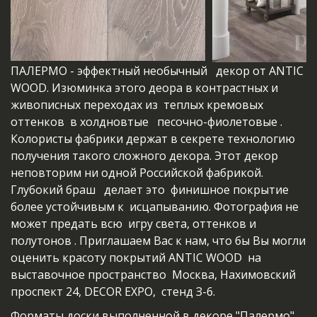
ПАЛЕРМО - эффектный необычный   декор от ANTIC 
WOOD. Изюминка этого деора в контрастных и 
живописных переходах из  теплых кремовых 
оттенков  в холдновтые   песочно-фиолетовые . 
Колористы фабрики держат в секрете технологию  
получения такого сложного декора. Этот декор 
неповторим ни одной Российской фабрикой. 
Глубокий браш   делает это  финишное покрытие 
более устойчивым к  исцапыванию. Фотография не 
может предать всю  игру света, оттенков и 
полутонов . Приглашаем Вас к нам, что бы Вы могли 
оценить красоту покрытий ANTIC WOOD  на 
выставочное пространство  Москва, Нахимовский 
проспект 24, DECOR EXPO,  стенд З-6. 
Форматы доски выполненной в декоре "Палермо" 